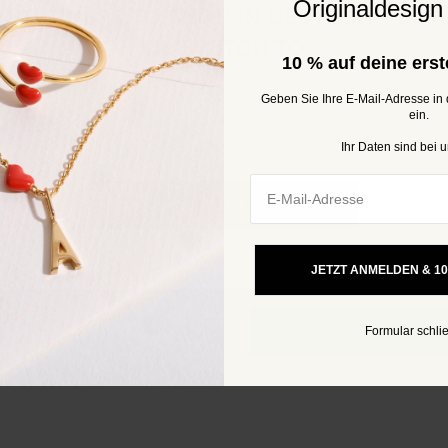
Originaldesign
STAY HERE TO SHOP IN
DEUTSCH - EUR
OR SWITCH TO
10 %
auf deine erst
DANSK - DKK
Geben Sie Ihre E-Mail-Adresse in
ein.
Ihr Daten sind b
ei u
ENGLISH - EUR
DAS KÖNNTE DIR AUCH GEFALLEN
EMAIL
ICH WILL HIER BLEIBEN
JETZT ANMELDEN & 1
Formular schli