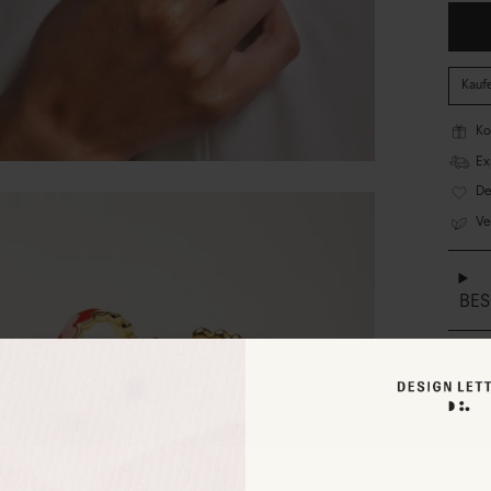
Kauf
Ko
Ex
De
Ve
BE
GRÖ
MAT