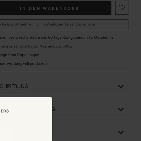
IN DEN WARENKORB
e für €55.00 mehr ein, um kostenlosen Versand zu erhalten
stenlose Geschenktüte und 60 Tage Rückgaberecht für Geschenke
pressversand verfügbar. Kostenlos ab 300€
sign from Copenhagen
rantwortungsvoll produziert
SCHRIEBUNG
SSE UND ABMESSUNG
ERIAL