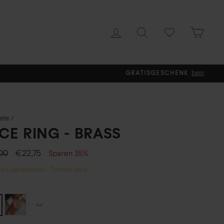
WISHLIST
EINLOGGEN
SUCHE
EINK
eite
/
CE RING - BRASS
ler
Sonderpreis
00
€22,75
Sparen 35%
er Lagerbestand - 7 Artikel übrig
L