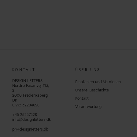
LACE RING - BRASS
Normaler
Sonderpreis
€35,00
€22,75
Sparen 35%
Preis
KONTAKT
ÜBER UNS
DESIGN LETTERS
Empfehlen und Verdienen
Nordre Fasanvej 113,
Unsere Geschichte
2
2000 Frederiksberg
Kontakt
DK
CVR: 32284698
Verantwortung
+45 25337328
info@designletters.dk
pr@designletters.dk