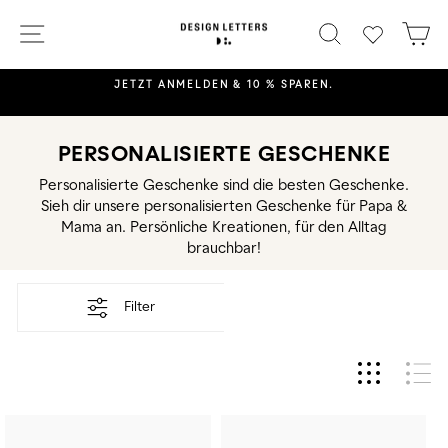
Direkt
SEITENNAVIGATION
SUCHE
E
WISHLIS
zum
Inhalt
JETZT ANMELDEN & 10 % SPAREN.
Pause
Diashow
PERSONALISIERTE GESCHENKE
Personalisierte Geschenke sind die besten Geschenke.
Sieh dir unsere personalisierten Geschenke für Papa &
Mama an. Persönliche Kreationen, für den Alltag
brauchbar!
Filter